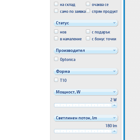
на склад
очаква се
само по заявка
спрян продукт
Статус
нов
с подарък
в намаление
с бонус точки
Производител
Optonica
Форма
T10
Мощност, W
2 W
Светлинен поток, lm
180 lm