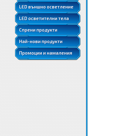
LED ленти 5050
LED външно осветление
LED ленти 5050 RGB
LED осветителни тела
LED ленти 5630
LED луни за вграждане
Спрени продукти
Най-нови продукти
Промоции и намаления