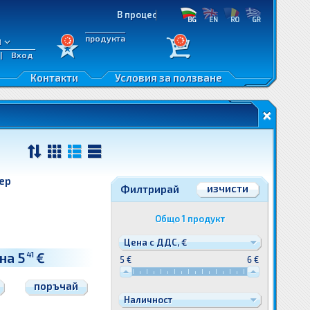
В процес на разработка!
продукта
л
|
Вход
ане
Контакти
Условия за ползване
еждани
тер
изчисти
Филтрирай
Общо
1
продукт
Цена с ДДС, €
на 5
€
41
5 €
6 €
поръчай
Наличност