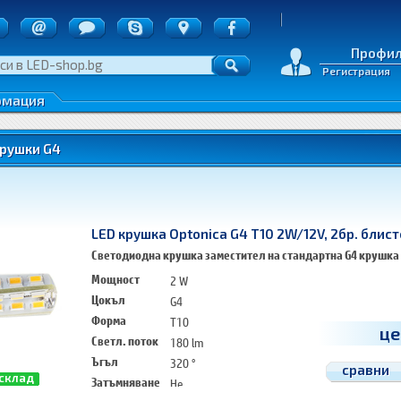
ия
точки
д на пратките
Профи
Регистрация
е на стоки
денциалност
подразбир
рмация
име
цена
крушки G4
най-нови
най-разгл
LED крушка Optonica G4 T10 2W/12V, 2бр. блис
Светодиодна крушка заместител на стандартна G4 крушка
Мощност
2 W
Цокъл
G4
Форма
T10
це
Светл. поток
180 lm
Ъгъл
320 °
сравни
 склад
Затъмняване
Не