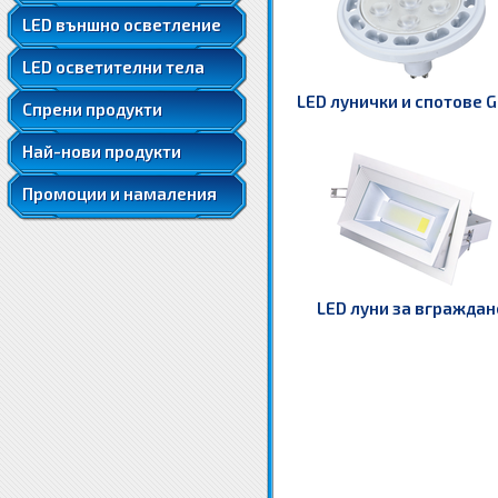
LED ленти 5050
LED външно осветление
LED ленти 5050 RGB
LED осветителни тела
LED ленти 5630
LED луни за вграждане
LED лунички и спотове 
Спрени продукти
Най-нови продукти
Промоции и намаления
LED луни за вграждан