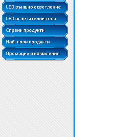
LED ленти 5050
LED външно осветление
LED ленти 5050 RGB
LED осветителни тела
LED ленти 5630
LED луни за вграждане
Спрени продукти
Най-нови продукти
Промоции и намаления