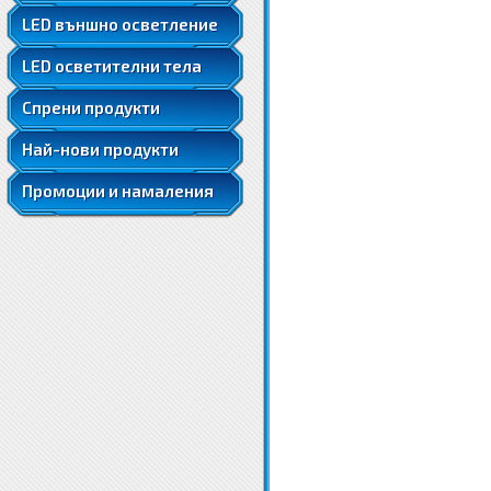
LED ленти 5050
LED външно осветление
LED ленти 5050 RGB
LED осветителни тела
LED ленти 5630
LED луни за вграждане
Спрени продукти
Най-нови продукти
Промоции и намаления