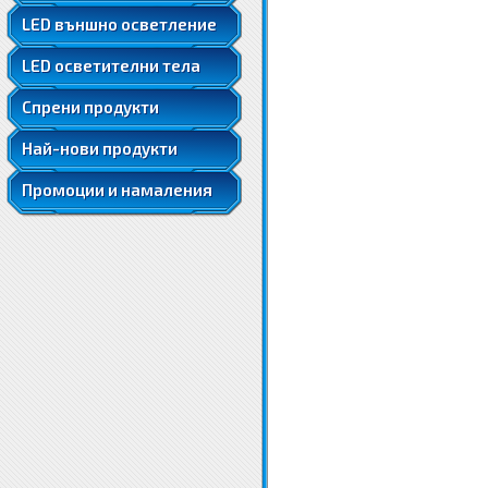
LED ленти 5050
LED външно осветление
LED ленти 5050 RGB
LED осветителни тела
LED ленти 5630
LED луни за вграждане
Спрени продукти
Най-нови продукти
Промоции и намаления