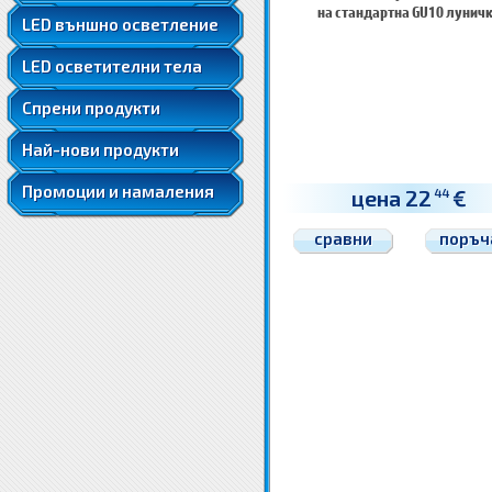
LED ленти 5050
на стандартна GU10 лунич
LED външно осветление
LED ленти 5050 RGB
LED осветителни тела
LED ленти 5630
LED луни за вграждане
Спрени продукти
Най-нови продукти
Промоции и намаления
цена 22
€
44
сравни
поръч