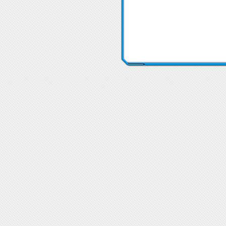
LED лунички и спотове LED лунички и спотове GU10
LED лунички и спотове LED лунички и спот
LED лунички и спотове GU10 Цени
Цена LED лунички и спотове
Цена LED лунички и спотове GU