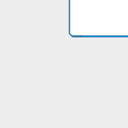
LED лунички и спотове LED лунички и спотове GU10
LED лунички и спотове LED лунички и спот
LED лунички и спотове GU10 Цени
Цена LED лунички и спотове
Цена LED лунички и спотове GU