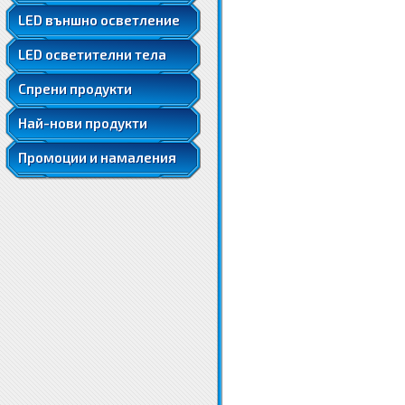
LED ленти 5050
LED външно осветление
LED ленти 5050 RGB
LED осветителни тела
LED ленти 5630
LED луни за вграждане
Спрени продукти
Най-нови продукти
Промоции и намаления