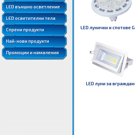
LED ленти 5050
LED външно осветление
LED ленти 5050 RGB
LED осветителни тела
LED ленти 5630
LED луни за вграждане
LED лунички и спотове 
Спрени продукти
Най-нови продукти
Промоции и намаления
LED луни за вграждан