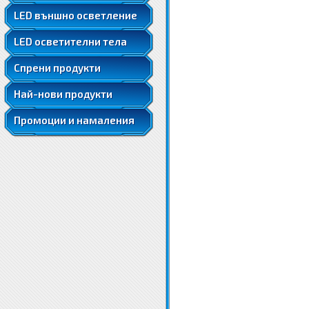
LED ленти 5050
LED външно осветление
LED ленти 5050 RGB
LED осветителни тела
LED ленти 5630
LED луни за вграждане
Спрени продукти
Най-нови продукти
Промоции и намаления