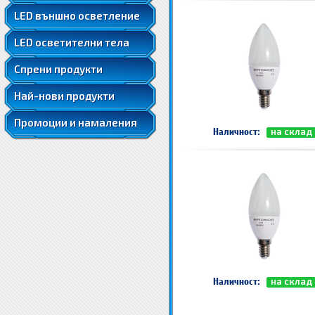
LED ленти 5050
LED външно осветление
LED ленти 5050 RGB
LED осветителни тела
LED ленти 5630
LED луни за вграждане
Спрени продукти
Най-нови продукти
Промоции и намаления
Наличност:
на склад
Наличност:
на склад